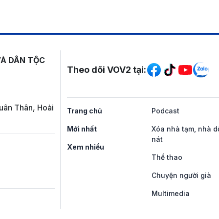
Mạng xã hội
VÀ DÂN TỘC
Theo dõi VOV2 tại:
uân Thân, Hoài
Trang chủ
Podcast
Mới nhất
Xóa nhà tạm, nhà d
nát
Xem nhiều
Thể thao
Chuyện người già
Multimedia