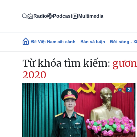
Nhảy đến nội dung
Radio
Podcast
Multimedia
Main navigation
Để Việt Nam cất cánh
Bàn và luận
Đời sống - X
Từ khóa tìm kiếm:
gươn
2020