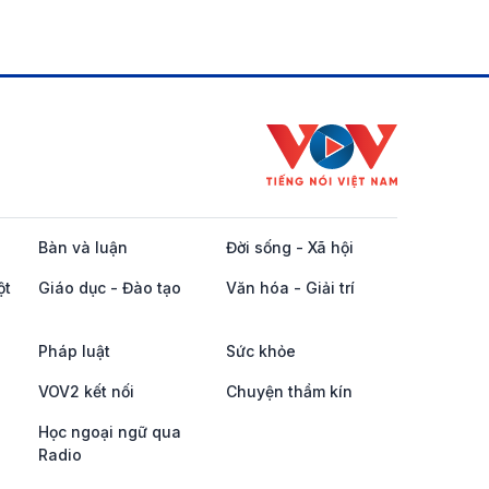
Bàn và luận
Đời sống - Xã hội
ột
Giáo dục - Đào tạo
Văn hóa - Giải trí
Pháp luật
Sức khỏe
VOV2 kết nối
Chuyện thầm kín
Học ngoại ngữ qua
Radio