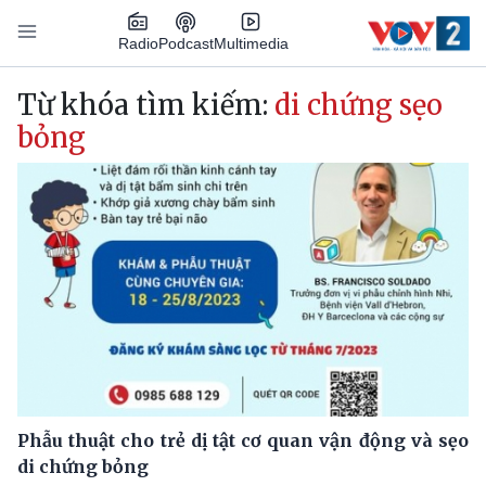
Nhảy đến nội dung
Podcast
Radio
Multimedia
Main navigation
Từ khóa tìm kiếm:
di chứng sẹo
bỏng
Phẫu thuật cho trẻ dị tật cơ quan vận động và sẹo
di chứng bỏng