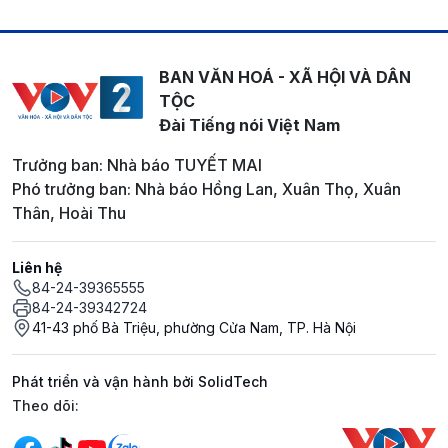
BAN VĂN HOÁ - XÃ HỘI VÀ DÂN
TỘC
Đài Tiếng nói Việt Nam
Trưởng ban: Nhà báo TUYẾT MAI
Phó trưởng ban: Nhà báo Hồng Lan, Xuân Thọ, Xuân
Thân, Hoài Thu
Liên hệ
84-24-39365555
84-24-39342724
41-43 phố Bà Triệu, phường Cửa Nam, TP. Hà Nội
Phát triển và vận hành bởi SolidTech
Mạng xã hội
Theo dõi: