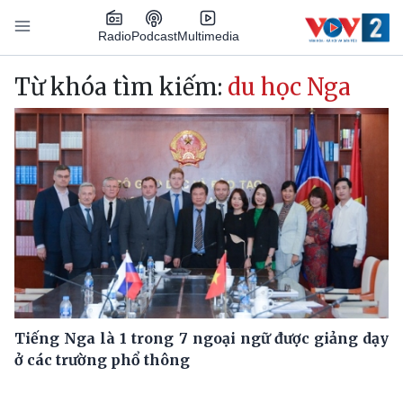
Nhảy đến nội dung
Podcast
Radio
Multimedia
Main navigation
Từ khóa tìm kiếm:
du học Nga
Tiếng Nga là 1 trong 7 ngoại ngữ được giảng dạy
ở các trường phổ thông