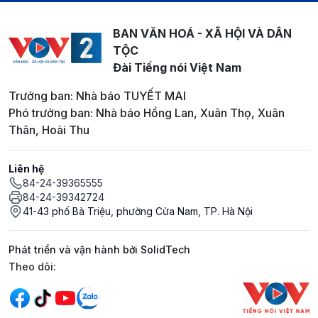
BAN VĂN HOÁ - XÃ HỘI VÀ DÂN
TỘC
Đài Tiếng nói Việt Nam
Trưởng ban: Nhà báo TUYẾT MAI
Phó trưởng ban: Nhà báo Hồng Lan, Xuân Thọ, Xuân
Thân, Hoài Thu
Liên hệ
84-24-39365555
84-24-39342724
41-43 phố Bà Triệu, phường Cửa Nam, TP. Hà Nội
Phát triển và vận hành bởi SolidTech
Mạng xã hội
Theo dõi: