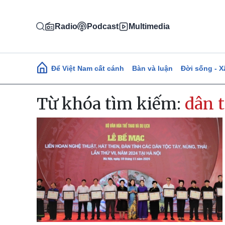
Nhảy đến nội dung
Radio
Podcast
Multimedia
Main navigation
Để Việt Nam cất cánh
Bàn và luận
Đời sống - X
Từ khóa tìm kiếm:
dân 