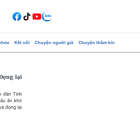
khỏe
Kết nối
Chuyện người già
Chuyện thầm kín
Đọng lại
n đàn Tính
dấu ấn khó
và đọng lại