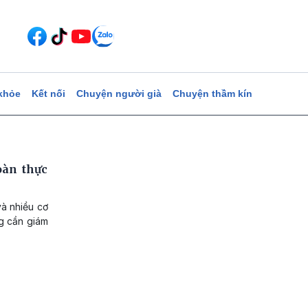
khỏe
Kết nối
Chuyện người già
Chuyện thầm kín
oàn thực
và nhiều cơ
g cần giám