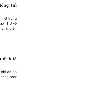
đông thì
 một trong
iới. Trở về
 phát triển
 dịch tả
 phi đã có
ả năng phát