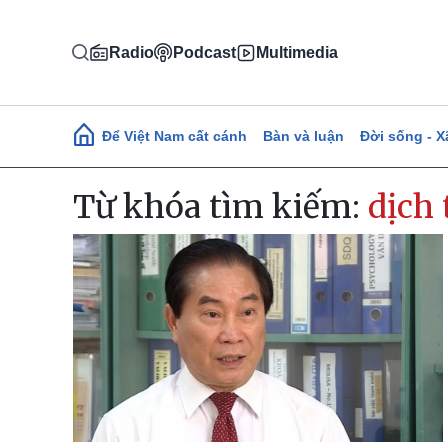
Nhảy đến nội dung
Radio
Podcast
Multimedia
Main navigation
Để Việt Nam cất cánh
Bàn và luận
Đời sống - X
Từ khóa tìm kiếm:
dịch 