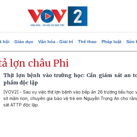
ã hội
Giáo dục
Văn hóa - Giải trí
Thể thao
Pháp luật
Sức 
tả lợn châu Phi
Thịt lợn bệnh vào trường học: Cần giám sát an t
phẩm độc lập
[VOV2] - Sau vụ việc thịt lợn bệnh vào bếp ăn 26 trường tiểu học 
sở mầm non, chuyên gia bảo vệ trẻ em Nguyễn Trọng An cho rằn
sát ATTP độc lập.