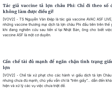
Tác giả vaccine tả lợn châu Phi: Chỉ đi theo số 
không làm được điều gì!
[VOV2] - TS Nguyễn Văn Điệp là tác giả vaccine AVAC ASF LIVE,
những vaccine thương mại dịch tả lợn châu Phi đầu tiên trên thế g
khi đang nghiên cứu sau tiến sĩ tại Nhật Bản, ông cho biết việc
vaccine ASF là một cơ duyên.
Cần chế tài đủ mạnh để ngăn chặn tình trạng giấu
lợn
[VOV2] - Chế tài xử phạt cho các hành vi giấu dịch tả lợn Châu
nhưng chưa đủ mạnh, chủ yếu vẫn chỉ là “trên giấy”… dẫn đến kh
hiện và xử lý các vụ việc chưa triệt để.