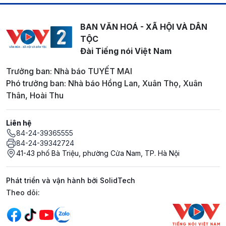
BAN VĂN HOÁ - XÃ HỘI VÀ DÂN
TỘC
Đài Tiếng nói Việt Nam
Trưởng ban: Nhà báo TUYẾT MAI
Phó trưởng ban: Nhà báo Hồng Lan, Xuân Thọ, Xuân
Thân, Hoài Thu
Liên hệ
84-24-39365555
84-24-39342724
41-43 phố Bà Triệu, phường Cửa Nam, TP. Hà Nội
Phát triển và vận hành bởi SolidTech
Mạng xã hội
Theo dõi: