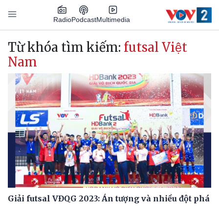
Nhảy đến nội dung
Podcast
Radio
Multimedia
Main navigation
Từ khóa tìm kiếm:
futsal Việt
Nam
Giải futsal VĐQG 2023: Án tượng và nhiều đột phá