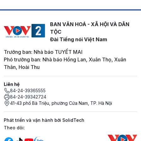
BAN VĂN HOÁ - XÃ HỘI VÀ DÂN
TỘC
Đài Tiếng nói Việt Nam
Trưởng ban: Nhà báo TUYẾT MAI
Phó trưởng ban: Nhà báo Hồng Lan, Xuân Thọ, Xuân
Thân, Hoài Thu
Liên hệ
84-24-39365555
84-24-39342724
41-43 phố Bà Triệu, phường Cửa Nam, TP. Hà Nội
Phát triển và vận hành bởi SolidTech
Mạng xã hội
Theo dõi: