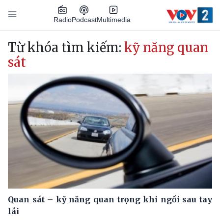
Nhảy đến nội dung
Podcast
Radio
Multimedia
Main navigation
Từ khóa tìm kiếm:
kỹ năng quan
sát
Quan sát – kỹ năng quan trọng khi ngồi sau tay
lái