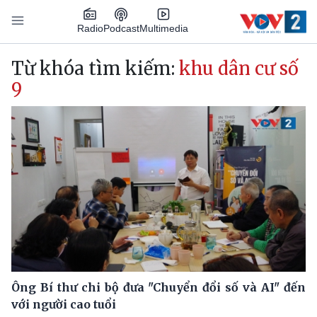
Nhảy đến nội dung
Podcast
Radio
Multimedia
Main navigation
Từ khóa tìm kiếm:
khu dân cư số
9
Ông Bí thư chi bộ đưa "Chuyển đổi số và AI" đến
với người cao tuổi