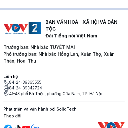
BAN VĂN HOÁ - XÃ HỘI VÀ DÂN
TỘC
Đài Tiếng nói Việt Nam
Trưởng ban: Nhà báo TUYẾT MAI
Phó trưởng ban: Nhà báo Hồng Lan, Xuân Thọ, Xuân
Thân, Hoài Thu
Liên hệ
84-24-39365555
84-24-39342724
41-43 phố Bà Triệu, phường Cửa Nam, TP. Hà Nội
Phát triển và vận hành bởi SolidTech
Mạng xã hội
Theo dõi: