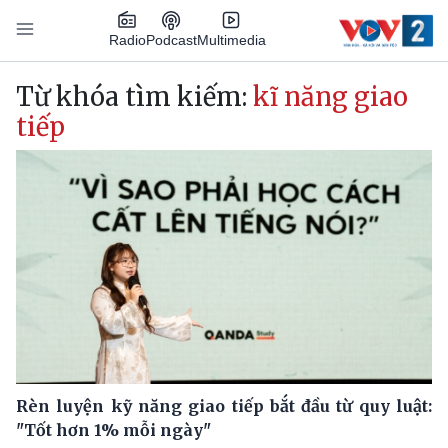
Nhảy đến nội dung
Podcast
Radio
Multimedia
Main navigation
Từ khóa tìm kiếm:
kĩ năng giao
tiếp
Rèn luyện kỹ năng giao tiếp bắt đầu từ quy luật:
"Tốt hơn 1% mỗi ngày"