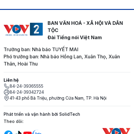
BAN VĂN HOÁ - XÃ HỘI VÀ DÂN
TỘC
Đài Tiếng nói Việt Nam
Trưởng ban: Nhà báo TUYẾT MAI
Phó trưởng ban: Nhà báo Hồng Lan, Xuân Thọ, Xuân
Thân, Hoài Thu
Liên hệ
84-24-39365555
84-24-39342724
41-43 phố Bà Triệu, phường Cửa Nam, TP. Hà Nội
Phát triển và vận hành bởi SolidTech
Mạng xã hội
Theo dõi: