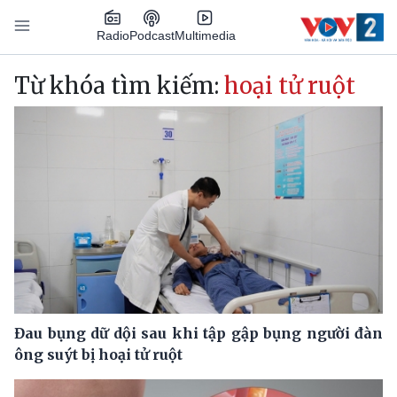
Nhảy đến nội dung
Podcast
Radio
Multimedia
Main navigation
Từ khóa tìm kiếm:
hoại tử ruột
Đau bụng dữ dội sau khi tập gập bụng người đàn
ông suýt bị hoại tử ruột