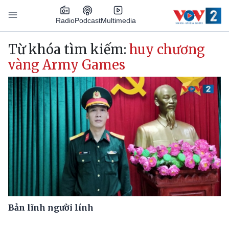
Nhảy đến nội dung
Podcast
Radio
Multimedia
Main navigation
Từ khóa tìm kiếm:
huy chương
vàng Army Games
Bản lĩnh người lính