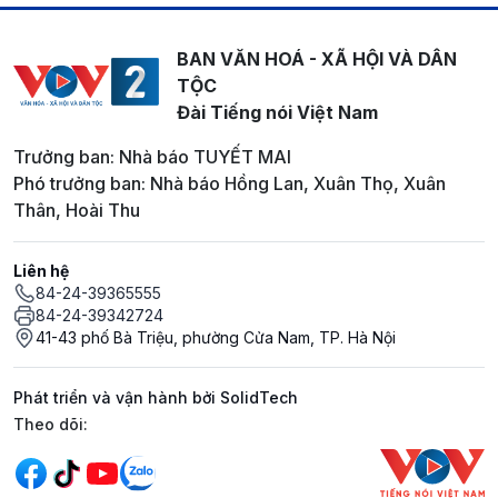
BAN VĂN HOÁ - XÃ HỘI VÀ DÂN
TỘC
Đài Tiếng nói Việt Nam
Trưởng ban: Nhà báo TUYẾT MAI
Phó trưởng ban: Nhà báo Hồng Lan, Xuân Thọ, Xuân
Thân, Hoài Thu
Liên hệ
84-24-39365555
84-24-39342724
41-43 phố Bà Triệu, phường Cửa Nam, TP. Hà Nội
Phát triển và vận hành bởi SolidTech
Mạng xã hội
Theo dõi: