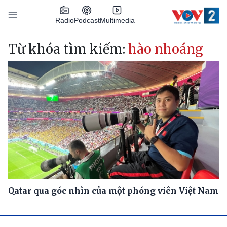
Nhảy đến nội dung
Podcast
Radio
Multimedia
Main navigation
Từ khóa tìm kiếm:
hào nhoáng
Qatar qua góc nhìn của một phóng viên Việt Nam