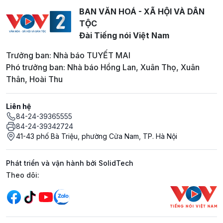
BAN VĂN HOÁ - XÃ HỘI VÀ DÂN
TỘC
Đài Tiếng nói Việt Nam
Trưởng ban: Nhà báo TUYẾT MAI
Phó trưởng ban: Nhà báo Hồng Lan, Xuân Thọ, Xuân
Thân, Hoài Thu
Liên hệ
84-24-39365555
84-24-39342724
41-43 phố Bà Triệu, phường Cửa Nam, TP. Hà Nội
Phát triển và vận hành bởi SolidTech
Mạng xã hội
Theo dõi: