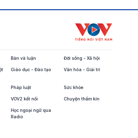
Bàn và luận
Đời sống - Xã hội
ột
Giáo dục - Đào tạo
Văn hóa - Giải trí
Pháp luật
Sức khỏe
VOV2 kết nối
Chuyện thầm kín
Học ngoại ngữ qua
Radio