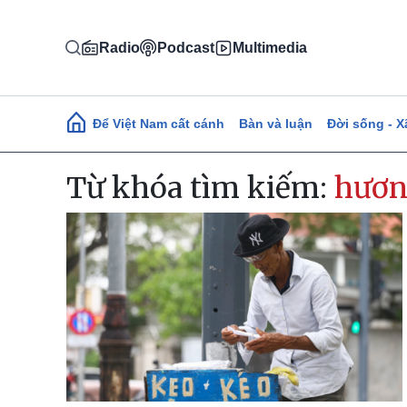
Nhảy đến nội dung
Radio
Podcast
Multimedia
Main navigation
Để Việt Nam cất cánh
Bàn và luận
Đời sống - X
Từ khóa tìm kiếm:
hươn