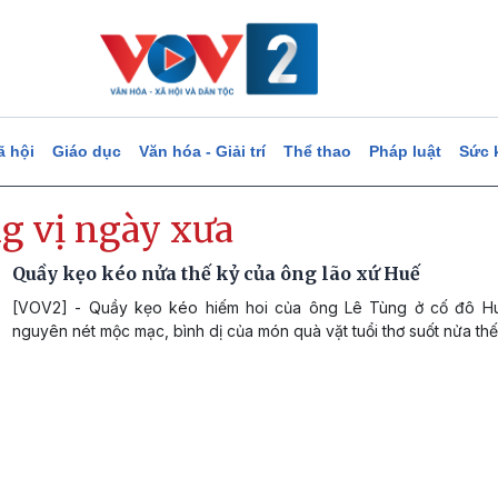
ã hội
Giáo dục
Văn hóa - Giải trí
Thể thao
Pháp luật
Sức 
g vị ngày xưa
Quầy kẹo kéo nửa thế kỷ của ông lão xứ Huế
[VOV2] - Quầy kẹo kéo hiếm hoi của ông Lê Tùng ở cố đô H
nguyên nét mộc mạc, bình dị của món quà vặt tuổi thơ suốt nửa thế