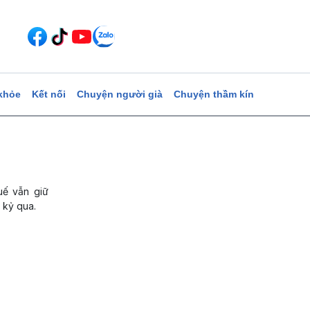
khỏe
Kết nối
Chuyện người già
Chuyện thầm kín
uế vẫn giữ
 kỷ qua.