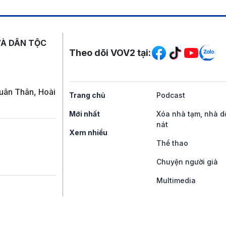
Mạng xã hội
VÀ DÂN TỘC
Theo dõi VOV2 tại:
uân Thân, Hoài
Trang chủ
Podcast
Mới nhất
Xóa nhà tạm, nhà d
nát
Xem nhiều
Thể thao
Chuyện người già
Multimedia