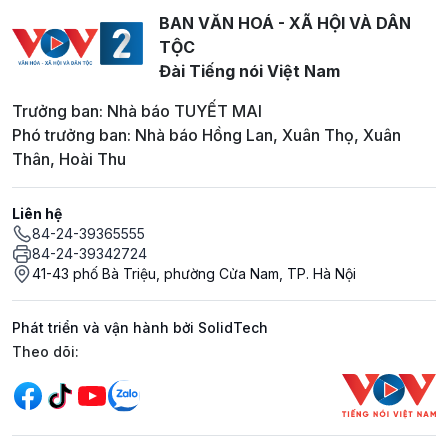
BAN VĂN HOÁ - XÃ HỘI VÀ DÂN
TỘC
Đài Tiếng nói Việt Nam
Trưởng ban: Nhà báo TUYẾT MAI
Phó trưởng ban: Nhà báo Hồng Lan, Xuân Thọ, Xuân
Thân, Hoài Thu
Liên hệ
84-24-39365555
84-24-39342724
41-43 phố Bà Triệu, phường Cửa Nam, TP. Hà Nội
Phát triển và vận hành bởi SolidTech
Mạng xã hội
Theo dõi: