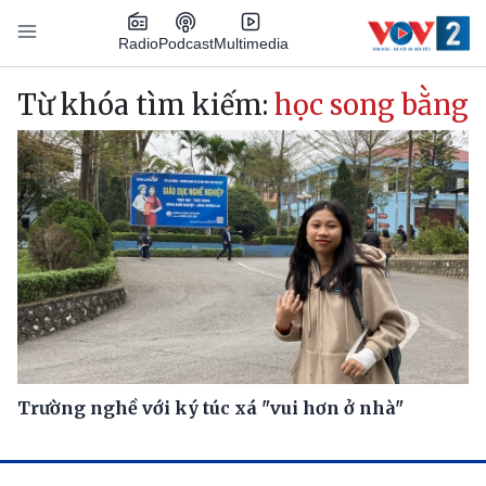
Nhảy đến nội dung
Podcast
Radio
Multimedia
Main navigation
Từ khóa tìm kiếm:
học song bằng
Trường nghề với ký túc xá "vui hơn ở nhà"