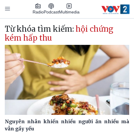
Nhảy đến nội dung
Podcast
Radio
Multimedia
Main navigation
Từ khóa tìm kiếm:
hội chứng
kém hấp thu
Nguyên nhân khiến nhiều người ăn nhiều mà
vẫn gầy yếu