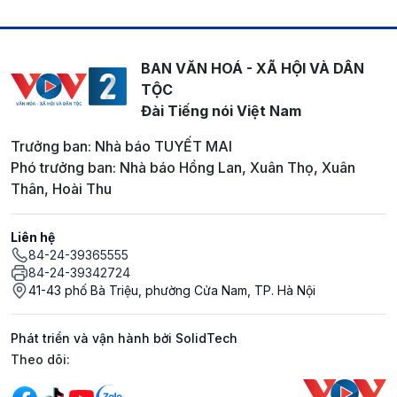
BAN VĂN HOÁ - XÃ HỘI VÀ DÂN
TỘC
Đài Tiếng nói Việt Nam
Trưởng ban: Nhà báo TUYẾT MAI
Phó trưởng ban: Nhà báo Hồng Lan, Xuân Thọ, Xuân
Thân, Hoài Thu
Liên hệ
84-24-39365555
84-24-39342724
41-43 phố Bà Triệu, phường Cửa Nam, TP. Hà Nội
Phát triển và vận hành bởi SolidTech
Mạng xã hội
Theo dõi: