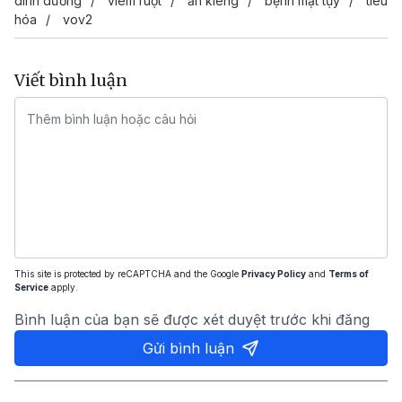
dinh dưỡng
viêm ruột
ăn kiêng
bệnh mật tụy
tiêu
hóa
vov2
Viết bình luận
This site is protected by reCAPTCHA and the Google
Privacy Policy
and
Terms of
Service
apply.
Bình luận của bạn sẽ được xét duyệt trước khi đăng
Gửi bình luận