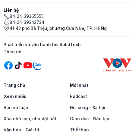
Liên hệ
84-24-39365555
84-24-39342724
41-43 phố Bà Triệu, phường Cửa Nam, TP. Hà Nội
Phát triển và vận hành bởi SolidTech
Mạng xã hội
Theo dõi:
Trang chủ
Mới nhất
Xem nhiều
Podcast
Bàn và luận
Đời sống - Xã hội
Xóa nhà tạm, nhà dột nát
Giáo dục - Đào tạo
Văn hóa - Giải trí
Thể thao