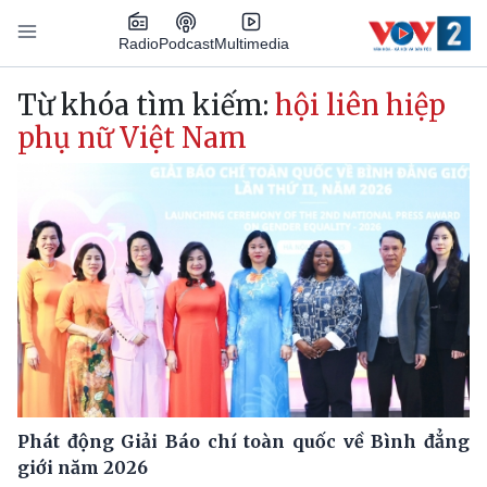
Nhảy đến nội dung
Podcast
Radio
Multimedia
Main navigation
Từ khóa tìm kiếm:
hội liên hiệp
phụ nữ Việt Nam
Phát động Giải Báo chí toàn quốc về Bình đẳng
giới năm 2026