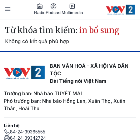
Nhảy đến nội dung
Podcast
Radio
Multimedia
Main navigation
Từ khóa tìm kiếm:
in bổ sung
Không có kết quả phù hợp
BAN VĂN HOÁ - XÃ HỘI VÀ DÂN
TỘC
Đài Tiếng nói Việt Nam
Trưởng ban: Nhà báo TUYẾT MAI
Phó trưởng ban: Nhà báo Hồng Lan, Xuân Thọ, Xuân
Thân, Hoài Thu
Liên hệ
84-24-39365555
84-24-39342724