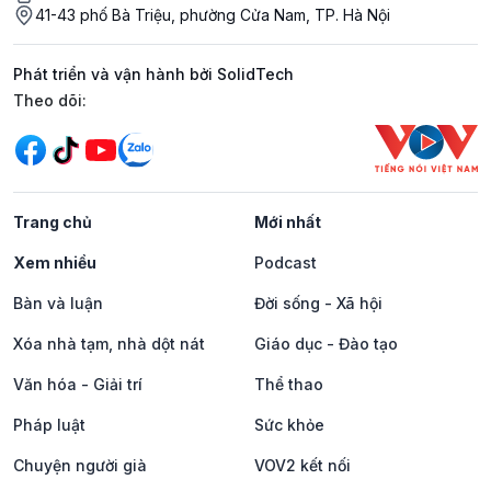
41-43 phố Bà Triệu, phường Cửa Nam, TP. Hà Nội
Phát triển và vận hành bởi SolidTech
Mạng xã hội
Theo dõi:
Trang chủ
Mới nhất
Xem nhiều
Podcast
Bàn và luận
Đời sống - Xã hội
Xóa nhà tạm, nhà dột nát
Giáo dục - Đào tạo
Văn hóa - Giải trí
Thể thao
Pháp luật
Sức khỏe
Chuyện người già
VOV2 kết nối