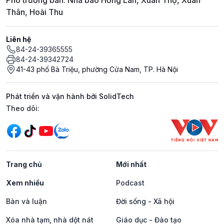
Phó trưởng ban: Nhà báo Hồng Lan, Xuân Thọ, Xuân
Thân, Hoài Thu
Liên hệ
84-24-39365555
84-24-39342724
41-43 phố Bà Triệu, phường Cửa Nam, TP. Hà Nội
Phát triển và vận hành bởi SolidTech
Mạng xã hội
Theo dõi:
Trang chủ
Mới nhất
Xem nhiều
Podcast
Bàn và luận
Đời sống - Xã hội
Xóa nhà tạm, nhà dột nát
Giáo dục - Đào tạo