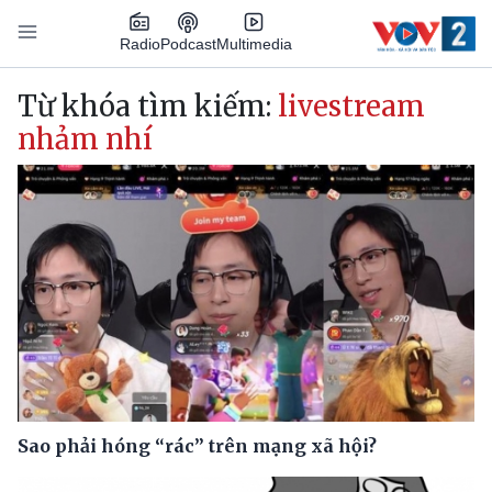
Nhảy đến nội dung
Podcast
Radio
Multimedia
Main navigation
Từ khóa tìm kiếm:
livestream
nhảm nhí
Sao phải hóng “rác” trên mạng xã hội?