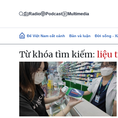
Nhảy đến nội dung
Radio
Podcast
Multimedia
Main navigation
Để Việt Nam cất cánh
Bàn và luận
Đời sống - X
Từ khóa tìm kiếm:
liệu 