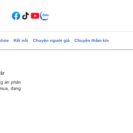
khỏe
Kết nối
Chuyện người già
Chuyện thầm kín
ir
ng án phân
 mua, đang