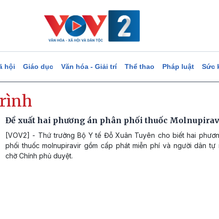
ã hội
Giáo dục
Văn hóa - Giải trí
Thể thao
Pháp luật
Sức 
trình
Đề xuất hai phương án phân phối thuốc Molnupirav
[VOV2] - Thứ trưởng Bộ Y tế Đỗ Xuân Tuyên cho biết hai phươ
phối thuốc molnupiravir gồm cấp phát miễn phí và người dân tự
chờ Chính phủ duyệt.