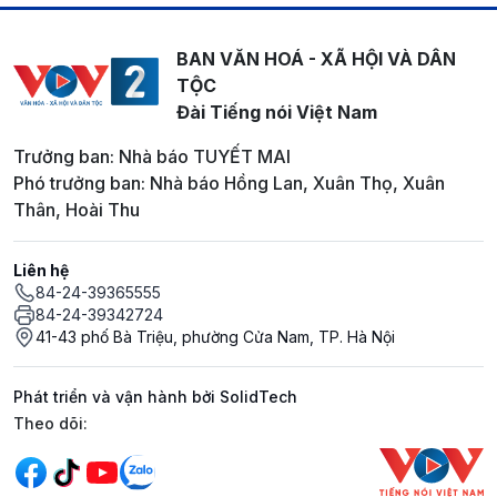
BAN VĂN HOÁ - XÃ HỘI VÀ DÂN
TỘC
Đài Tiếng nói Việt Nam
Trưởng ban: Nhà báo TUYẾT MAI
Phó trưởng ban: Nhà báo Hồng Lan, Xuân Thọ, Xuân
Thân, Hoài Thu
Liên hệ
84-24-39365555
84-24-39342724
41-43 phố Bà Triệu, phường Cửa Nam, TP. Hà Nội
Phát triển và vận hành bởi SolidTech
Mạng xã hội
Theo dõi: