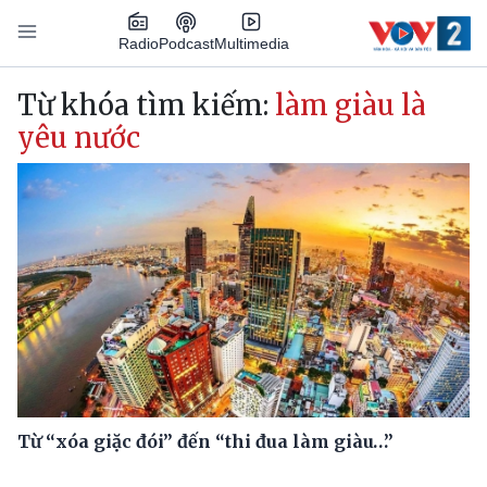
Nhảy đến nội dung
Podcast
Radio
Multimedia
Main navigation
Từ khóa tìm kiếm:
làm giàu là
yêu nước
Từ “xóa giặc đói” đến “thi đua làm giàu…”