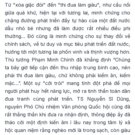
Từ "xóa giặc đói" đến "thi đua làm giàu", như cầu nối
giữa quá khứ, hiện tại với tương lai, minh chứng cho
chặng đường phát triển đầy tự hào của một đất nước
dẫu nhỏ bé nhưng đã làm được rất nhiều điều phi
thường… Đó cũng là minh chứng cho sự thay đổi về
chính sách, về tư duy và mục tiêu phát triển đất nước,
hướng tới một tương lai phồn vinh và thịnh vượng hơn.
Thủ tướng Phạm Minh Chính đã khẳng định “Chúng
ta bây giờ tiếp cận đến thu nhập trung bình cao, nên
phải thi đua làm giàu, chứ không phải kiếm ăn, kiếm
mặc…”. Một sự "cởi trói" mang tính đột phá để mọi
người phát huy hết năng lực, mở ra tinh thần toàn dân
đua tranh cùng phát triển. TS Nguyễn Sĩ Dũng,
nguyên Phó Chủ nhiệm Văn phòng Quốc hội cũng đã
rất thẳng thắn khi đưa ra nhận định, thông điệp ấy đã
tháo cởi một định kiến âm ỉ lâu nay trong tâm lý xã
hội: quan niệm rằng nghèo mới là trong sạch, còn giàu