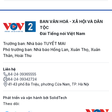
BAN VĂN HOÁ - XÃ HỘI VÀ DÂN
TỘC
Đài Tiếng nói Việt Nam
Trưởng ban: Nhà báo TUYẾT MAI
Phó trưởng ban: Nhà báo Hồng Lan, Xuân Thọ, Xuân
Thân, Hoài Thu
Liên hệ
84-24-39365555
84-24-39342724
41-43 phố Bà Triệu, phường Cửa Nam, TP. Hà Nội
Phát triển và vận hành bởi SolidTech
Mạng xã hội
Theo dõi: