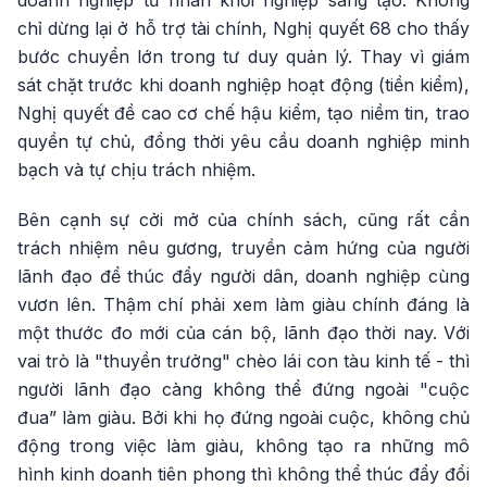
doanh nghiệp tư nhân khởi nghiệp sáng tạo. Không
chỉ dừng lại ở hỗ trợ tài chính, Nghị quyết 68 cho thấy
bước chuyển lớn trong tư duy quản lý. Thay vì giám
sát chặt trước khi doanh nghiệp hoạt động (tiền kiểm),
Nghị quyết đề cao cơ chế hậu kiểm, tạo niềm tin, trao
quyền tự chủ, đồng thời yêu cầu doanh nghiệp minh
bạch và tự chịu trách nhiệm.
Bên cạnh sự cởi mở của chính sách, cũng rất cần
trách nhiệm nêu gương, truyền cảm hứng của người
lãnh đạo để thúc đẩy người dân, doanh nghiệp cùng
vươn lên. Thậm chí phải xem làm giàu chính đáng là
một thước đo mới của cán bộ, lãnh đạo thời nay. Với
vai trò là "thuyền trưởng" chèo lái con tàu kinh tế - thì
người lãnh đạo càng không thể đứng ngoài "cuộc
đua” làm giàu. Bởi khi họ đứng ngoài cuộc, không chủ
động trong việc làm giàu, không tạo ra những mô
hình kinh doanh tiên phong thì không thể thúc đẩy đổi