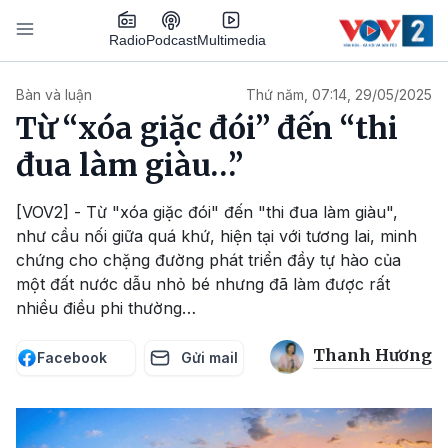
Nhảy đến nội dung
Podcast
Radio
Multimedia
Main navigation
Bàn và luận
Thứ năm, 07:14, 29/05/2025
Từ “xóa giặc đói” đến “thi
đua làm giàu…”
[VOV2] - Từ "xóa giặc đói" đến "thi đua làm giàu",
như cầu nối giữa quá khứ, hiện tại với tương lai, minh
chứng cho chặng đường phát triển đầy tự hào của
một đất nước dẫu nhỏ bé nhưng đã làm được rất
nhiều điều phi thường…
Thanh Hương
Facebook
Gửi mail