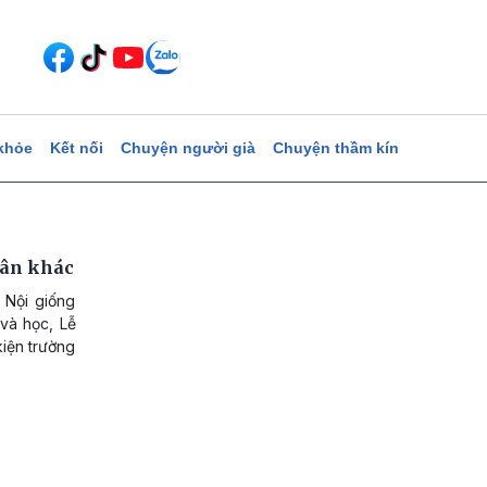
khỏe
Kết nối
Chuyện người già
Chuyện thầm kín
uân khác
 Nội giống
và học, Lễ
kiện trường