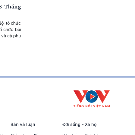
S Thăng
ội tổ chức
ổ chức bài
h và cả phụ
Bàn và luận
Đời sống - Xã hội