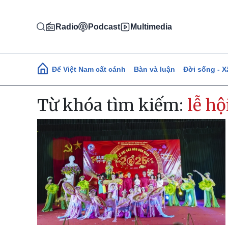
Nhảy đến nội dung
Radio
Podcast
Multimedia
Main navigation
Để Việt Nam cất cánh
Bàn và luận
Đời sống - X
Từ khóa tìm kiếm:
lễ hộ