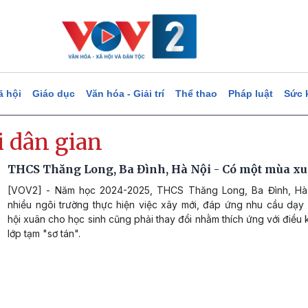
ã hội
Giáo dục
Văn hóa - Giải trí
Thể thao
Pháp luật
Sức 
i dân gian
THCS Thăng Long, Ba Đình, Hà Nội - Có một mùa x
[VOV2] - Năm học 2024-2025, THCS Thăng Long, Ba Đình, Hà
nhiều ngôi trường thực hiện việc xây mới, đáp ứng nhu cầu dạy 
hội xuân cho học sinh cũng phải thay đổi nhằm thích ứng với điều 
lớp tạm "sơ tán".