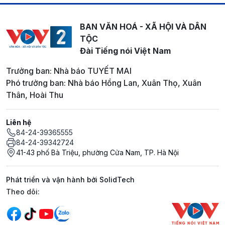
BAN VĂN HOÁ - XÃ HỘI VÀ DÂN
TỘC
Đài Tiếng nói Việt Nam
Trưởng ban: Nhà báo TUYẾT MAI
Phó trưởng ban: Nhà báo Hồng Lan, Xuân Thọ, Xuân
Thân, Hoài Thu
Liên hệ
84-24-39365555
84-24-39342724
41-43 phố Bà Triệu, phường Cửa Nam, TP. Hà Nội
Phát triển và vận hành bởi SolidTech
Mạng xã hội
Theo dõi: