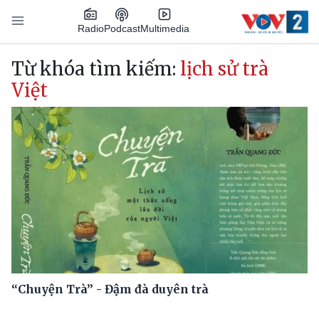
Nhảy đến nội dung
Podcast
Radio
Multimedia
Main navigation
Từ khóa tìm kiếm:
lịch sử trà
Việt
“Chuyện Trà” - Đậm đà duyên trà