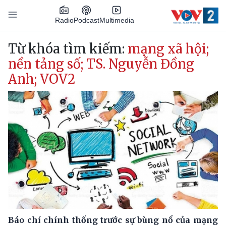
Nhảy đến nội dung
Podcast
Radio
Multimedia
Main navigation
Từ khóa tìm kiếm:
mạng xã hội;
nền tảng số; TS. Nguyễn Đồng
Anh; VOV2
Báo chí chính thống trước sự bùng nổ của mạng