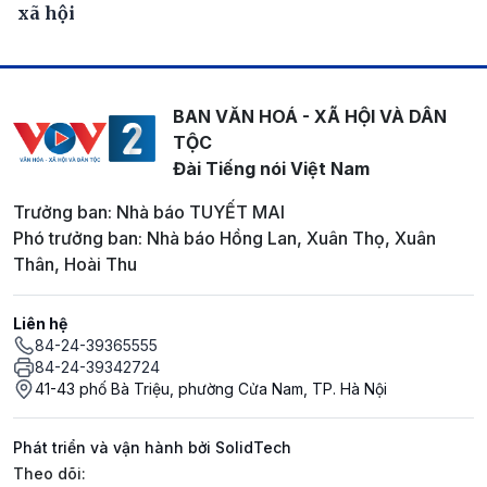
xã hội
BAN VĂN HOÁ - XÃ HỘI VÀ DÂN
TỘC
Đài Tiếng nói Việt Nam
Trưởng ban: Nhà báo TUYẾT MAI
Phó trưởng ban: Nhà báo Hồng Lan, Xuân Thọ, Xuân
Thân, Hoài Thu
Liên hệ
84-24-39365555
84-24-39342724
41-43 phố Bà Triệu, phường Cửa Nam, TP. Hà Nội
Phát triển và vận hành bởi SolidTech
Mạng xã hội
Theo dõi: