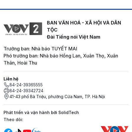
BAN VĂN HOÁ - XÃ HỘI VÀ DÂN
TỘC
Đài Tiếng nói Việt Nam
Trưởng ban: Nhà báo TUYẾT MAI
Phó trưởng ban: Nhà báo Hồng Lan, Xuân Thọ, Xuân
Thân, Hoài Thu
Liên hệ
84-24-39365555
84-24-39342724
41-43 phố Bà Triệu, phường Cửa Nam, TP. Hà Nội
Phát triển và vận hành bởi SolidTech
Mạng xã hội
Theo dõi: