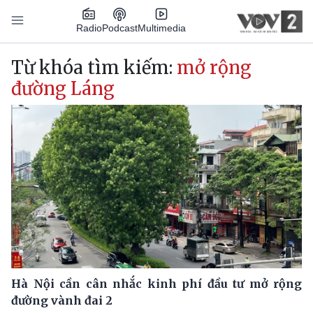
Nhảy đến nội dung
Podcast
Radio
Multimedia
Main navigation
Từ khóa tìm kiếm:
mở rộng
đường Láng
Hà Nội cần cân nhắc kinh phí đầu tư mở rộng
đường vành đai 2