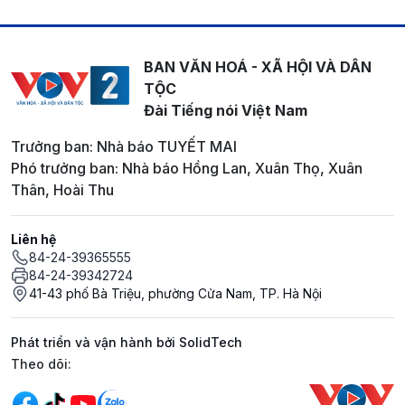
BAN VĂN HOÁ - XÃ HỘI VÀ DÂN
TỘC
Đài Tiếng nói Việt Nam
Trưởng ban: Nhà báo TUYẾT MAI
Phó trưởng ban: Nhà báo Hồng Lan, Xuân Thọ, Xuân
Thân, Hoài Thu
Liên hệ
84-24-39365555
84-24-39342724
41-43 phố Bà Triệu, phường Cửa Nam, TP. Hà Nội
Phát triển và vận hành bởi SolidTech
Mạng xã hội
Theo dõi: