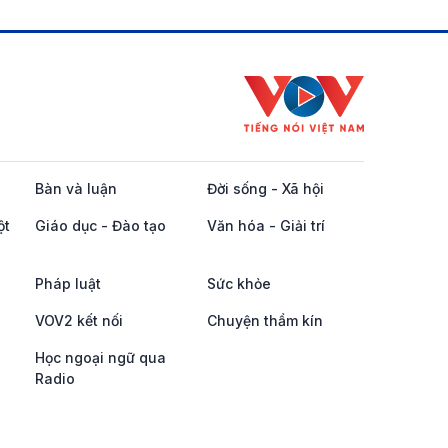
Bàn và luận
Đời sống - Xã hội
ột
Giáo dục - Đào tạo
Văn hóa - Giải trí
Pháp luật
Sức khỏe
VOV2 kết nối
Chuyện thầm kín
Học ngoại ngữ qua
Radio