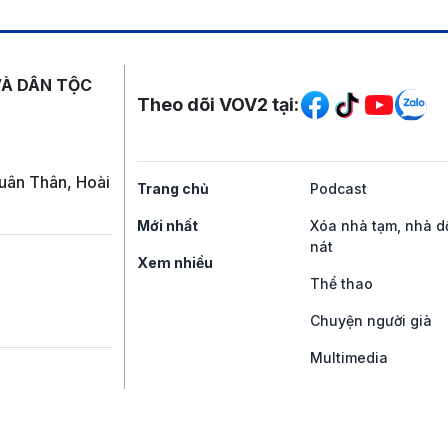
Mạng xã hội
VÀ DÂN TỘC
Theo dõi VOV2 tại:
uân Thân, Hoài
Trang chủ
Podcast
Mới nhất
Xóa nhà tạm, nhà d
nát
Xem nhiều
Thể thao
Chuyện người già
Multimedia