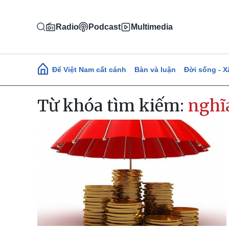
Nhảy đến nội dung
Radio
Podcast
Multimedia
Main navigation
Để Việt Nam cất cánh
Bàn và luận
Đời sống - X
Từ khóa tìm kiếm:
nghĩa