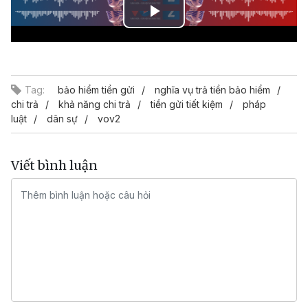
Play
Video
Tag:
bảo hiểm tiền gửi
nghĩa vụ trả tiền bảo hiểm
chi trả
khả năng chi trả
tiền gửi tiết kiệm
pháp
luật
dân sự
vov2
Viết bình luận