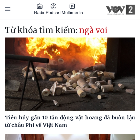
Nhảy đến nội dung
Podcast
Radio
Multimedia
Main navigation
Từ khóa tìm kiếm:
ngà voi
Tiêu hủy gần 10 tấn động vật hoang dã buôn lậu
từ châu Phi về Việt Nam