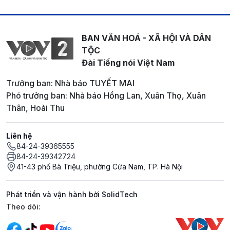
BAN VĂN HOÁ - XÃ HỘI VÀ DÂN
TỘC
Đài Tiếng nói Việt Nam
Trưởng ban: Nhà báo TUYẾT MAI
Phó trưởng ban: Nhà báo Hồng Lan, Xuân Thọ, Xuân
Thân, Hoài Thu
Liên hệ
84-24-39365555
84-24-39342724
41-43 phố Bà Triệu, phường Cửa Nam, TP. Hà Nội
Phát triển và vận hành bởi SolidTech
Mạng xã hội
Theo dõi: