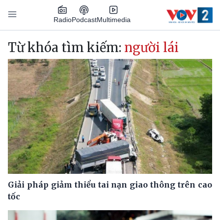
Nhảy đến nội dung
Podcast
Radio
Multimedia
Main navigation
Từ khóa tìm kiếm:
người lái
Giải pháp giảm thiểu tai nạn giao thông trên cao
tốc