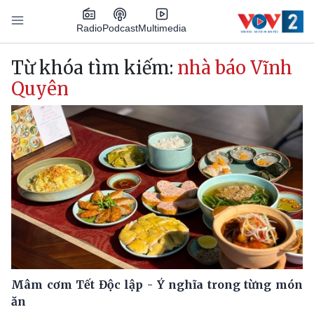
Nhảy đến nội dung
Podcast
Radio
Multimedia
Main navigation
Từ khóa tìm kiếm:
nhà báo Vĩnh
Quyên
Mâm cơm Tết Độc lập - Ý nghĩa trong từng món
ăn