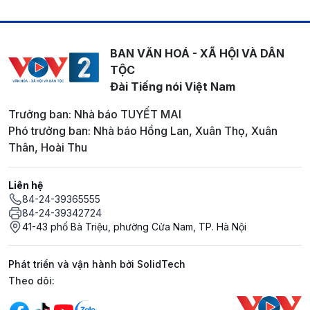
BAN VĂN HOÁ - XÃ HỘI VÀ DÂN
TỘC
Đài Tiếng nói Việt Nam
Trưởng ban: Nhà báo TUYẾT MAI
Phó trưởng ban: Nhà báo Hồng Lan, Xuân Thọ, Xuân
Thân, Hoài Thu
Liên hệ
84-24-39365555
84-24-39342724
41-43 phố Bà Triệu, phường Cửa Nam, TP. Hà Nội
Phát triển và vận hành bởi SolidTech
Mạng xã hội
Theo dõi: