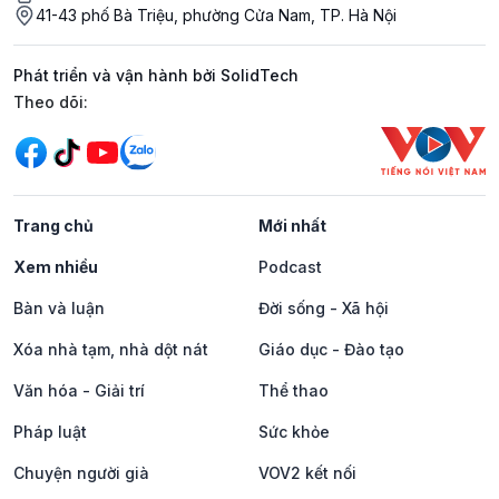
41-43 phố Bà Triệu, phường Cửa Nam, TP. Hà Nội
Phát triển và vận hành bởi SolidTech
Mạng xã hội
Theo dõi:
Trang chủ
Mới nhất
Xem nhiều
Podcast
Bàn và luận
Đời sống - Xã hội
Xóa nhà tạm, nhà dột nát
Giáo dục - Đào tạo
Văn hóa - Giải trí
Thể thao
Pháp luật
Sức khỏe
Chuyện người già
VOV2 kết nối