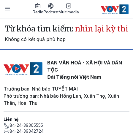
Nhảy đến nội dung
Podcast
Radio
Multimedia
Main navigation
Từ khóa tìm kiếm:
nhìn lại kỳ thi
Không có kết quả phù hợp
BAN VĂN HOÁ - XÃ HỘI VÀ DÂN
TỘC
Đài Tiếng nói Việt Nam
Trưởng ban: Nhà báo TUYẾT MAI
Phó trưởng ban: Nhà báo Hồng Lan, Xuân Thọ, Xuân
Thân, Hoài Thu
Liên hệ
84-24-39365555
84-24-39342724