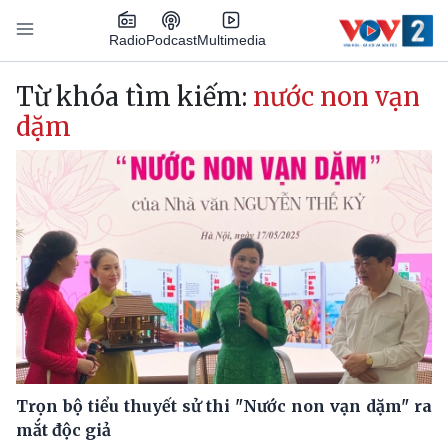
Nhảy đến nội dung
Podcast
Radio
Multimedia
Main navigation
Từ khóa tìm kiếm:
nước non vạn
dặm
Trọn bộ tiểu thuyết sử thi "Nước non vạn dặm" ra
mắt độc giả