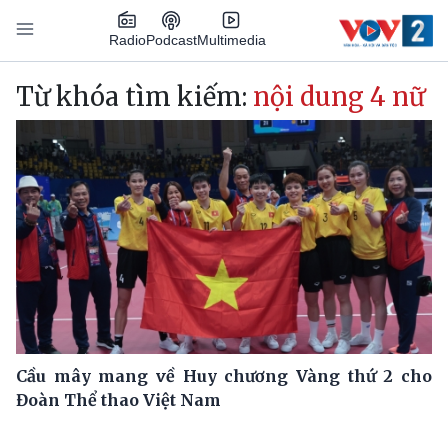
Nhảy đến nội dung
Podcast
Radio
Multimedia
Main navigation
Từ khóa tìm kiếm:
nội dung 4 nữ
Cầu mây mang về Huy chương Vàng thứ 2 cho
Đoàn Thể thao Việt Nam