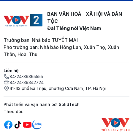
BAN VĂN HOÁ - XÃ HỘI VÀ DÂN
TỘC
Đài Tiếng nói Việt Nam
Trưởng ban: Nhà báo TUYẾT MAI
Phó trưởng ban: Nhà báo Hồng Lan, Xuân Thọ, Xuân
Thân, Hoài Thu
Liên hệ
84-24-39365555
84-24-39342724
41-43 phố Bà Triệu, phường Cửa Nam, TP. Hà Nội
Phát triển và vận hành bởi SolidTech
Mạng xã hội
Theo dõi: