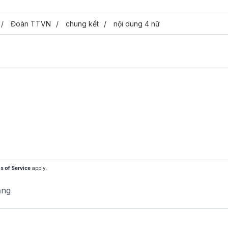
Đoàn TTVN
chung kết
nội dung 4 nữ
s of Service
apply.
ăng