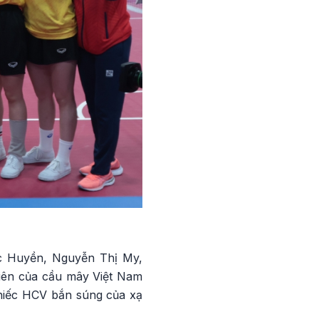
c Huyền, Nguyễn Thị My,
iên của cầu mây Việt Nam
chiếc HCV bắn súng của xạ