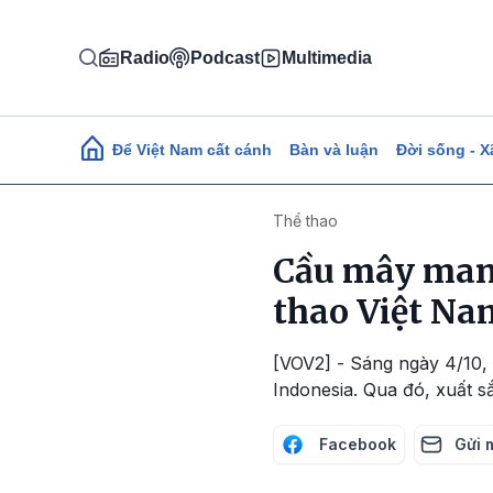
Nhảy đến nội dung
Radio
Podcast
Multimedia
Main navigation
Để Việt Nam cất cánh
Bàn và luận
Đời sống - X
Thể thao
Cầu mây man
thao Việt Na
[VOV2] - Sáng ngày 4/10, 
Indonesia. Qua đó, xuất 
Facebook
Gửi 