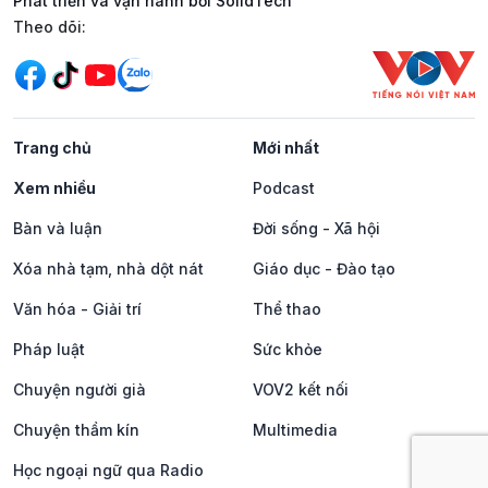
Phát triển và vận hành bởi SolidTech
Mạng xã hội
Theo dõi:
Trang chủ
Mới nhất
Xem nhiều
Podcast
Bàn và luận
Đời sống - Xã hội
Xóa nhà tạm, nhà dột nát
Giáo dục - Đào tạo
Văn hóa - Giải trí
Thể thao
Pháp luật
Sức khỏe
Chuyện người già
VOV2 kết nối
Chuyện thầm kín
Multimedia
Học ngoại ngữ qua Radio