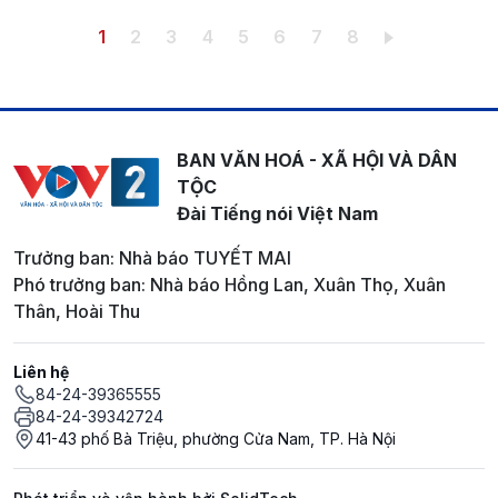
Pagination
Trang hiện thời
Trang
Trang
Trang
Trang
Trang
Trang
Trang
1
2
3
4
5
6
7
8
BAN VĂN HOÁ - XÃ HỘI VÀ DÂN
TỘC
Đài Tiếng nói Việt Nam
Trưởng ban: Nhà báo TUYẾT MAI
Phó trưởng ban: Nhà báo Hồng Lan, Xuân Thọ, Xuân
Thân, Hoài Thu
Liên hệ
84-24-39365555
84-24-39342724
41-43 phố Bà Triệu, phường Cửa Nam, TP. Hà Nội