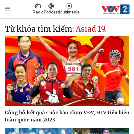
Nhảy đến nội dung
Podcast
Radio
Multimedia
Main navigation
Từ khóa tìm kiếm:
Asiad 19.
Công bố kết quả Cuộc bầu chọn VĐV, HLV tiêu biểu
toàn quốc năm 2023