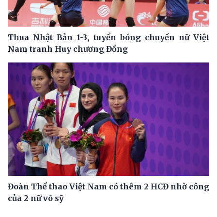
Thua Nhật Bản 1-3, tuyển bóng chuyền nữ Việt
Nam tranh Huy chương Đồng
Đoàn Thể thao Việt Nam có thêm 2 HCĐ nhờ công
của 2 nữ võ sỹ