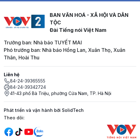
BAN VĂN HOÁ - XÃ HỘI VÀ DÂN
TỘC
Đài Tiếng nói Việt Nam
Trưởng ban: Nhà báo TUYẾT MAI
Phó trưởng ban: Nhà báo Hồng Lan, Xuân Thọ, Xuân
Thân, Hoài Thu
Liên hệ
84-24-39365555
84-24-39342724
41-43 phố Bà Triệu, phường Cửa Nam, TP. Hà Nội
Phát triển và vận hành bởi SolidTech
Mạng xã hội
Theo dõi: