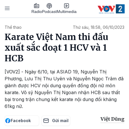
Nhảy đến nội dung
Podcast
Radio
Multimedia
Main navigation
Thể thao
Thứ sáu, 18:58, 06/10/2023
Karate Việt Nam thi đấu
xuất sắc đoạt 1 HCV và 1
HCB
[VOV2] - Ngày 6/10, tại ASIAD 19, Nguyễn Thị
Phương, Lưu Thị Thu Uyên và Nguyễn Ngọc Trâm đã
giành được HCV nội dung quyền đồng đội nữ môn
karate. Võ sỹ Nguyễn Thị Ngoan nhận HCB sau thất
bại trong trận chung kết karate nội dung đối kháng
61kg nữ.
Việt Dũng
Facebook
Gửi mail