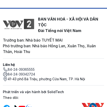
BAN VĂN HOÁ - XÃ HỘI VÀ DÂN
TỘC
Đài Tiếng nói Việt Nam
Trưởng ban: Nhà báo TUYẾT MAI
Phó trưởng ban: Nhà báo Hồng Lan, Xuân Thọ, Xuân
Thân, Hoài Thu
Liên hệ
84-24-39365555
84-24-39342724
41-43 phố Bà Triệu, phường Cửa Nam, TP. Hà Nội
Phát triển và vận hành bởi SolidTech
Mạng xã hội
Theo dõi: