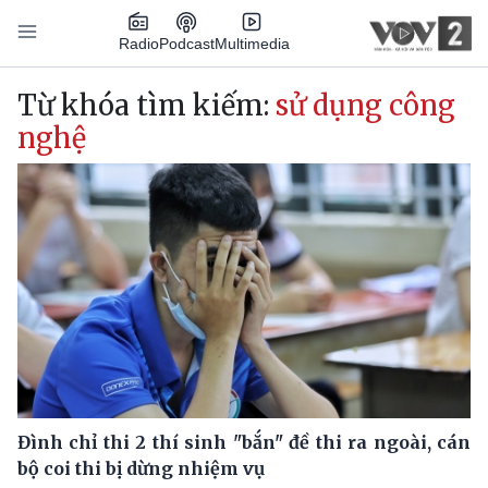
Nhảy đến nội dung
Podcast
Radio
Multimedia
Main navigation
Từ khóa tìm kiếm:
sử dụng công
nghệ
Đình chỉ thi 2 thí sinh "bắn" đề thi ra ngoài, cán
bộ coi thi bị dừng nhiệm vụ