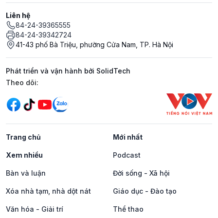
Liên hệ
84-24-39365555
84-24-39342724
41-43 phố Bà Triệu, phường Cửa Nam, TP. Hà Nội
Phát triển và vận hành bởi SolidTech
Mạng xã hội
Theo dõi:
Trang chủ
Mới nhất
Xem nhiều
Podcast
Bàn và luận
Đời sống - Xã hội
Xóa nhà tạm, nhà dột nát
Giáo dục - Đào tạo
Văn hóa - Giải trí
Thể thao