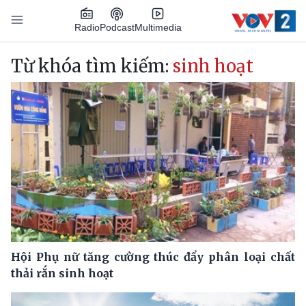
Nhảy đến nội dung
Podcast
Radio
Multimedia
Main navigation
Từ khóa tìm kiếm:
sinh hoạt
Hội Phụ nữ tăng cường thúc đẩy phân loại chất
thải rắn sinh hoạt