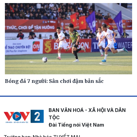
Bóng đá 7 người: Sân chơi đậm bản sắc
BAN VĂN HOÁ - XÃ HỘI VÀ DÂN
TỘC
Đài Tiếng nói Việt Nam