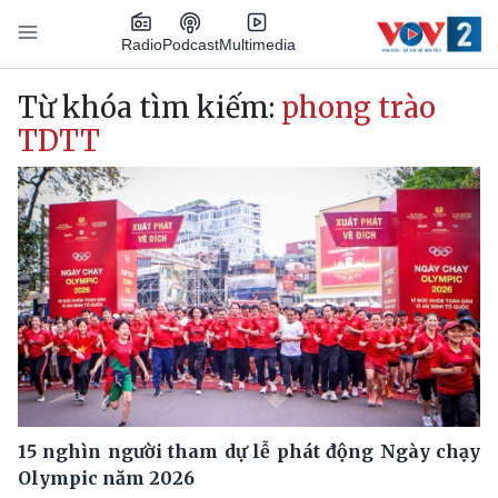
Nhảy đến nội dung
Podcast
Radio
Multimedia
Main navigation
Từ khóa tìm kiếm:
phong trào
TDTT
15 nghìn người tham dự lễ phát động Ngày chạy
Olympic năm 2026