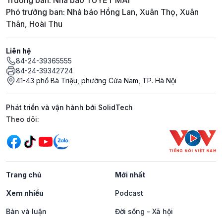
Trưởng ban: Nhà báo TUYẾT MAI
Phó trưởng ban: Nhà báo Hồng Lan, Xuân Thọ, Xuân
Thân, Hoài Thu
Liên hệ
84-24-39365555
84-24-39342724
41-43 phố Bà Triệu, phường Cửa Nam, TP. Hà Nội
Phát triển và vận hành bởi SolidTech
Mạng xã hội
Theo dõi:
Trang chủ
Mới nhất
Xem nhiều
Podcast
Bàn và luận
Đời sống - Xã hội