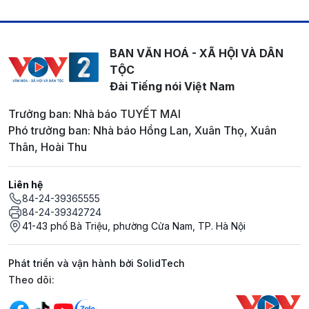
BAN VĂN HOÁ - XÃ HỘI VÀ DÂN
TỘC
Đài Tiếng nói Việt Nam
Trưởng ban: Nhà báo TUYẾT MAI
Phó trưởng ban: Nhà báo Hồng Lan, Xuân Thọ, Xuân
Thân, Hoài Thu
Liên hệ
84-24-39365555
84-24-39342724
41-43 phố Bà Triệu, phường Cửa Nam, TP. Hà Nội
Phát triển và vận hành bởi SolidTech
Mạng xã hội
Theo dõi: