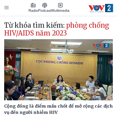
Nhảy đến nội dung
Podcast
Radio
Multimedia
Main navigation
Từ khóa tìm kiếm:
phòng chống
HIV/AIDS năm 2023
Cộng đồng là điểm mấu chốt để mở rộng các dịch
vụ đến người nhiễm HIV