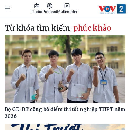
Nhảy đến nội dung
Podcast
Radio
Multimedia
Main navigation
Từ khóa tìm kiếm:
phúc khảo
Bộ GD-ĐT công bố điểm thi tốt nghiệp THPT năm
2026