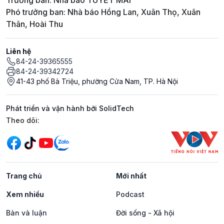
Trưởng ban: Nhà báo TUYẾT MAI
Phó trưởng ban: Nhà báo Hồng Lan, Xuân Thọ, Xuân
Thân, Hoài Thu
Liên hệ
84-24-39365555
84-24-39342724
41-43 phố Bà Triệu, phường Cửa Nam, TP. Hà Nội
Phát triển và vận hành bởi SolidTech
Mạng xã hội
Theo dõi:
Trang chủ
Mới nhất
Xem nhiều
Podcast
Bàn và luận
Đời sống - Xã hội