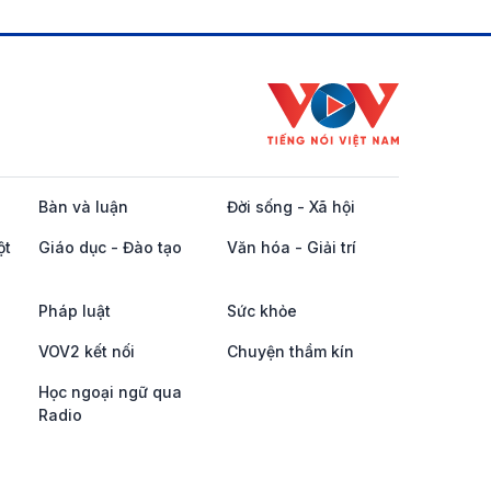
Bàn và luận
Đời sống - Xã hội
ột
Giáo dục - Đào tạo
Văn hóa - Giải trí
Pháp luật
Sức khỏe
VOV2 kết nối
Chuyện thầm kín
Học ngoại ngữ qua
Radio