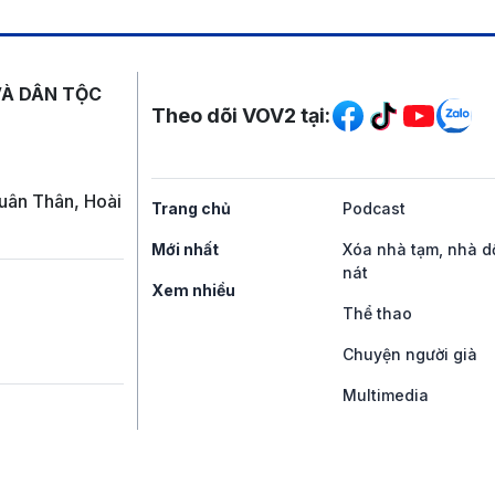
Mạng xã hội
VÀ DÂN TỘC
Theo dõi VOV2 tại:
uân Thân, Hoài
Trang chủ
Podcast
Mới nhất
Xóa nhà tạm, nhà d
nát
Xem nhiều
Thể thao
Chuyện người già
Multimedia