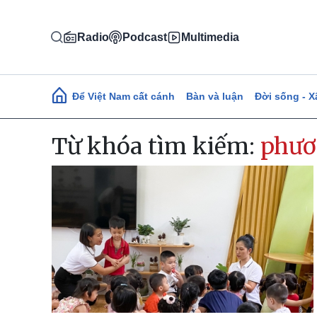
Nhảy đến nội dung
Radio
Podcast
Multimedia
Main navigation
Để Việt Nam cất cánh
Bàn và luận
Đời sống - X
Từ khóa tìm kiếm:
phươ