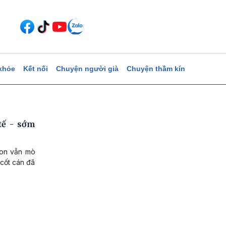
khỏe
Kết nối
Chuyện người già
Chuyện thầm kín
tế - sớm
non vẫn mò
 cốt cán đã