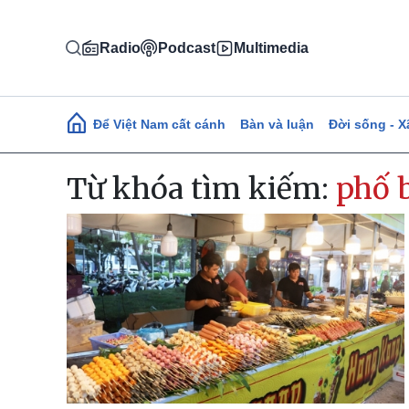
Nhảy đến nội dung
Radio
Podcast
Multimedia
Main navigation
Để Việt Nam cất cánh
Bàn và luận
Đời sống - X
Từ khóa tìm kiếm:
phố 