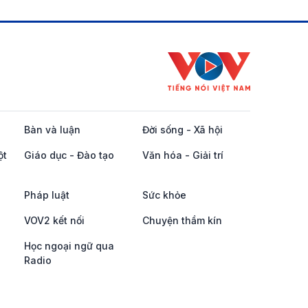
Bàn và luận
Đời sống - Xã hội
ột
Giáo dục - Đào tạo
Văn hóa - Giải trí
Pháp luật
Sức khỏe
VOV2 kết nối
Chuyện thầm kín
Học ngoại ngữ qua
Radio