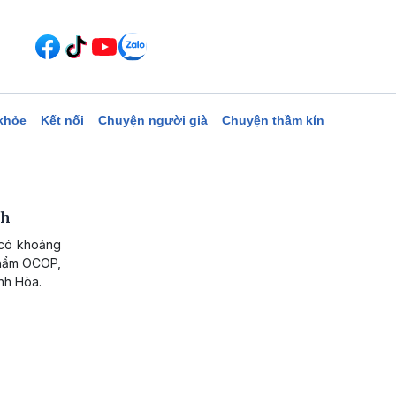
khỏe
Kết nối
Chuyện người già
Chuyện thầm kín
ch
 có khoảng
 phẩm OCOP,
nh Hòa.