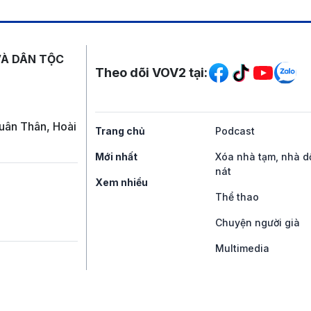
Mạng xã hội
VÀ DÂN TỘC
Theo dõi VOV2 tại:
uân Thân, Hoài
Trang chủ
Podcast
Mới nhất
Xóa nhà tạm, nhà d
nát
Xem nhiều
Thể thao
Chuyện người già
Multimedia