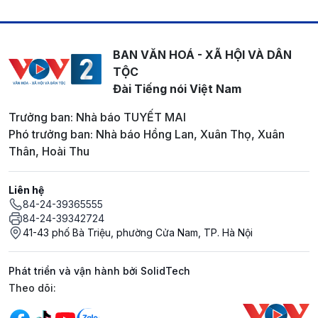
BAN VĂN HOÁ - XÃ HỘI VÀ DÂN
TỘC
Đài Tiếng nói Việt Nam
Trưởng ban: Nhà báo TUYẾT MAI
Phó trưởng ban: Nhà báo Hồng Lan, Xuân Thọ, Xuân
Thân, Hoài Thu
Liên hệ
84-24-39365555
84-24-39342724
41-43 phố Bà Triệu, phường Cửa Nam, TP. Hà Nội
Phát triển và vận hành bởi SolidTech
Mạng xã hội
Theo dõi: