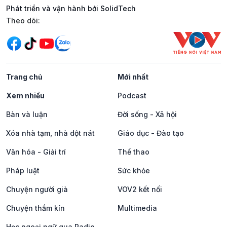
Phát triển và vận hành bởi SolidTech
Mạng xã hội
Theo dõi:
Trang chủ
Mới nhất
Xem nhiều
Podcast
Bàn và luận
Đời sống - Xã hội
Xóa nhà tạm, nhà dột nát
Giáo dục - Đào tạo
Văn hóa - Giải trí
Thể thao
Pháp luật
Sức khỏe
Chuyện người già
VOV2 kết nối
Chuyện thầm kín
Multimedia
Học ngoại ngữ qua Radio