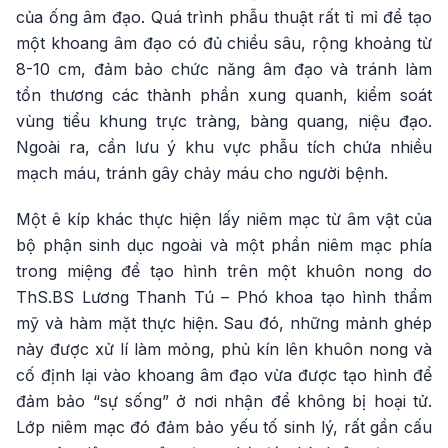
của ống âm đạo. Quá trình phẫu thuật rất tỉ mỉ để tạo
một khoang âm đạo có đủ chiều sâu, rộng khoảng từ
8-10 cm, đảm bảo chức năng âm đạo và tránh làm
tổn thương các thành phần xung quanh, kiểm soát
vùng tiểu khung trực tràng, bàng quang, niệu đạo.
Ngoài ra, cần lưu ý khu vực phẫu tích chứa nhiều
mạch máu, tránh gây chảy máu cho người bệnh.
Một ê kíp khác thực hiện lấy niêm mạc từ âm vật của
bộ phận sinh dục ngoài và một phần niêm mạc phía
trong miệng để tạo hình trên một khuôn nong do
ThS.BS Lương Thanh Tú – Phó khoa tạo hình thẩm
mỹ và hàm mặt thực hiện. Sau đó, những mảnh ghép
này được xử lí làm mỏng, phủ kín lên khuôn nong và
cố định lại vào khoang âm đạo vừa được tạo hình để
đảm bảo “sự sống” ở nơi nhận để không bị hoại tử.
Lớp niêm mạc đó đảm bảo yếu tố sinh lý, rất gần cấu