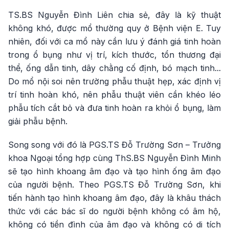
TS.BS Nguyễn Đình Liên chia sẻ, đây là kỹ thuật
không khó, được mổ thường quy ở Bệnh viện E. Tuy
nhiên, đối với ca mổ này cần lưu ý đánh giá tinh hoàn
trong ổ bụng như vị trí, kích thước, tổn thương đại
thể, ống dẫn tinh, dây chằng cố định, bó mạch tinh...
Do mổ nội soi nên trường phẫu thuật hẹp, xác định vị
trí tinh hoàn khó, nên phẫu thuật viên cần khéo léo
phẫu tích cắt bỏ và đưa tinh hoàn ra khỏi ổ bụng, làm
giải phẫu bệnh.
Song song với đó là PGS.TS Đỗ Trường Sơn – Trưởng
khoa Ngoại tổng hợp cùng ThS.BS Nguyễn Đình Minh
sẽ tạo hình khoang âm đạo và tạo hình ống âm đạo
của người bệnh. Theo PGS.TS Đỗ Trường Sơn, khi
tiến hành tạo hình khoang âm đạo, đây là khâu thách
thức với các bác sĩ do người bệnh không có âm hộ,
không có tiền đình của âm đạo và không có di tích