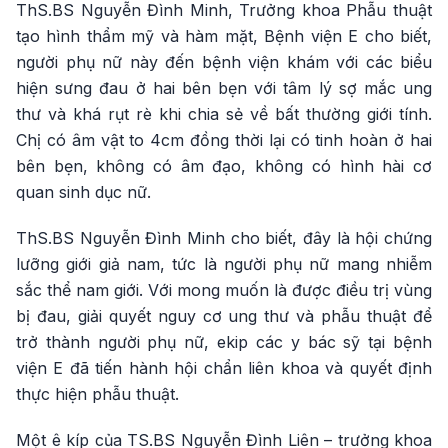
ThS.BS Nguyễn Đình Minh, Trưởng khoa Phẫu thuật
tạo hình thẩm mỹ và hàm mặt, Bệnh viện E cho biết,
người phụ nữ này đến bệnh viện khám với các biểu
hiện sưng đau ở hai bên bẹn với tâm lý sợ mắc ung
thư và khá rụt rè khi chia sẻ về bất thường giới tính.
Chị có âm vật to 4cm đồng thời lại có tinh hoàn ở hai
bên bẹn, không có âm đạo, không có hình hài cơ
quan sinh dục nữ.
ThS.BS Nguyễn Đình Minh cho biết, đây là hội chứng
lưỡng giới giả nam, tức là người phụ nữ mang nhiễm
sắc thể nam giới. Với mong muốn là được điều trị vùng
bị đau, giải quyết nguy cơ ung thư và phẫu thuật để
trở thành người phụ nữ, ekip các y bác sỹ tại bệnh
viện E đã tiến hành hội chẩn liên khoa và quyết định
thực hiện phẫu thuật.
Một ê kíp của TS.BS Nguyễn Đình Liên – trưởng khoa