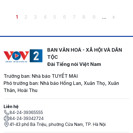
Pagination
Trang hiện thời
Trang
Trang
Trang
Trang
Trang
Trang
Trang
Trang
1
2
3
4
5
6
7
8
9
…
BAN VĂN HOÁ - XÃ HỘI VÀ DÂN
TỘC
Đài Tiếng nói Việt Nam
Trưởng ban: Nhà báo TUYẾT MAI
Phó trưởng ban: Nhà báo Hồng Lan, Xuân Thọ, Xuân
Thân, Hoài Thu
Liên hệ
84-24-39365555
84-24-39342724
41-43 phố Bà Triệu, phường Cửa Nam, TP. Hà Nội