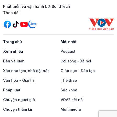
Phát triển và vận hành bởi SolidTech
Mạng xã hội
Theo dõi:
Trang chủ
Mới nhất
Xem nhiều
Podcast
Bàn và luận
Đời sống - Xã hội
Xóa nhà tạm, nhà dột nát
Giáo dục - Đào tạo
Văn hóa - Giải trí
Thể thao
Pháp luật
Sức khỏe
Chuyện người già
VOV2 kết nối
Chuyện thầm kín
Multimedia