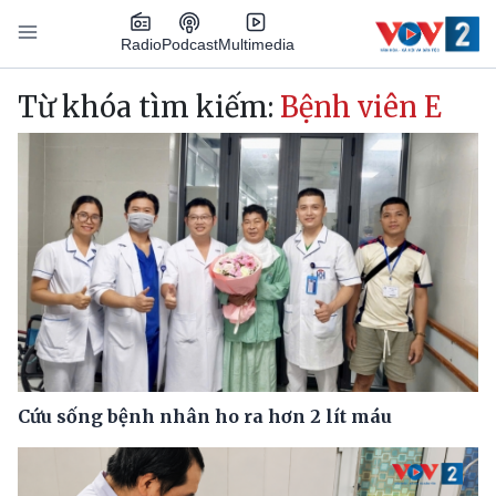
Nhảy đến nội dung
Podcast
Radio
Multimedia
Main navigation
Từ khóa tìm kiếm:
Bệnh viên E
Cứu sống bệnh nhân ho ra hơn 2 lít máu