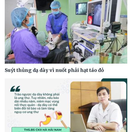
Suýt thủng dạ dày vì nuốt phải hạt táo đỏ