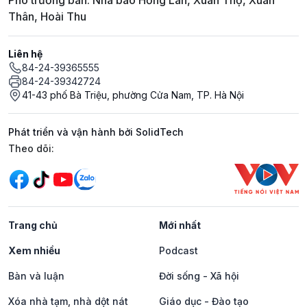
Phó trưởng ban: Nhà báo Hồng Lan, Xuân Thọ, Xuân
Thân, Hoài Thu
Liên hệ
84-24-39365555
84-24-39342724
41-43 phố Bà Triệu, phường Cửa Nam, TP. Hà Nội
Phát triển và vận hành bởi SolidTech
Mạng xã hội
Theo dõi:
Trang chủ
Mới nhất
Xem nhiều
Podcast
Bàn và luận
Đời sống - Xã hội
Xóa nhà tạm, nhà dột nát
Giáo dục - Đào tạo