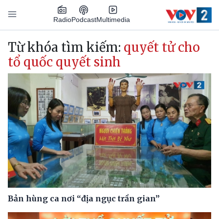
Nhảy đến nội dung
Podcast
Radio
Multimedia
Main navigation
Từ khóa tìm kiếm:
quyết tử cho
tổ quốc quyết sinh
Bản hùng ca nơi “địa ngục trần gian”